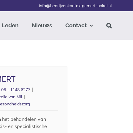
info@bedrijvenkontaktgemert-bakel.nl
Leden
Nieuws
Contact
MERT
:
06 - 1148 6277
colle van Mil
ezondheidszorg
in het behandelen van
s- en specialistische